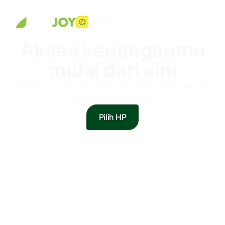
Indonesia
Akses keuanganmu
mulai dari sini
PayJoy menyediakan akses smartphone dan program
PayJoy untuk semua.
Pilih HP