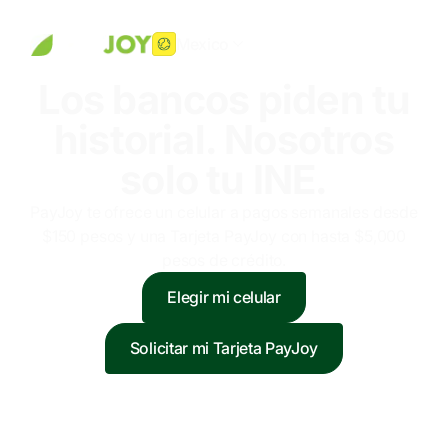
Mexico
Los bancos piden tu
historial. Nosotros
solo tu INE.
PayJoy te ofrece un celular a pagos semanales desde
$150 pesos y una Tarjeta PayJoy con hasta $5,000
pesos de crédito.
Elegir mi celular
Solicitar mi Tarjeta PayJoy